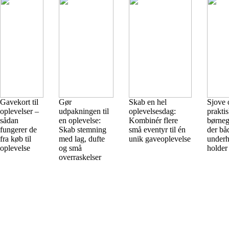
Gavekort til
Gør
Skab en hel
Sjove 
oplevelser –
udpakningen til
oplevelsesdag:
prakti
sådan
en oplevelse:
Kombinér flere
børneg
fungerer de
Skab stemning
små eventyr til én
der bå
fra køb til
med lag, dufte
unik gaveoplevelse
underh
oplevelse
og små
holder
overraskelser