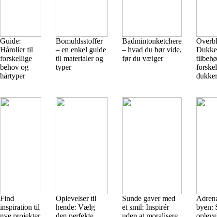
Guide:
Bomuldsstoffer
Badmintonketchere
Overbl
Hårolier til
– en enkel guide
– hvad du bør vide,
Dukke
forskellige
til materialer og
før du vælger
tilbehør
behov og
typer
forskel
hårtyper
dukke
Find
Oplevelser til
Sunde gaver med
Adrena
inspiration til
hende: Vælg
et smil: Inspirér
byen: 
nye projekter
den perfekte
uden at moralisere
oplevel