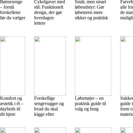
Børnesenge
Cykelgaver med
Småt, men smart
Farvebl
– forstå
stil: Funktionelt
løbeudstyr: Gør
alle fo
forskellene
design, der gør
løbeturen mere
de ma
før du vælger
hverdagen
sikker og praktisk
muligh
lettere
Komfort og
Forskellige
Løbetrøjer – en
Sukker
æstetik i ét –
sengevugger og
praktisk guide til
guide t
daybeds til
hvad du skal
valg og brug
form o
dit hjem
kigge efter
materi