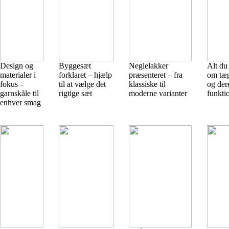
Design og
Byggesæt
Neglelakker
Alt du
materialer i
forklaret – hjælp
præsenteret – fra
om tæp
fokus –
til at vælge det
klassiske til
og der
garnskåle til
rigtige sæt
moderne varianter
funkti
enhver smag