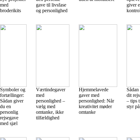
med
gave til livsfase
giver e
broderikits
og personlighed
kontrol
Symboler og
Værtindegaver
Hjemmelavede
Sådan 
fortællinger:
med
gaver med
dit rej
Sådan giver
personlighed –
personlighed: Når
– tips 
du en
vælg med
kreativitet møder
styr på
personlig
omtanke, ikke
omtanke
rejsegave
tilfældighed
med sjæl