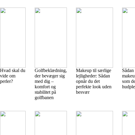
Hvad skal du
Golfbeklædning,
Makeup til særlige
Sådan 
vide om
der bevæger sig
lejligheder: Sådan
makeup
perler?
med dig –
opnår du det
som de
komfort og
perfekte look uden
hudple
stabilitet på
besvær
golfbanen