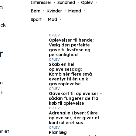
Interesser
Sundhed
Oplev
es
Børn
Kvinder
Mænd
Sport
Mad
ick
OPLEV
Oplevelser til hende:
Vælg den perfekte
r
gave til livsfase og
personlighed
OPLEV
Skab en hel
oplevelsesdag:
Kombinér flere små
eventyr til én unik
en
gaveoplevelse
OPLEV
du
Gavekort til oplevelser –
sådan fungerer de fra
køb til oplevelse
OPLEV
Adrenalin i byen: Sikre
oplevelser, der giver et
kontrolleret sus
OPLEV
r et
Planlæg