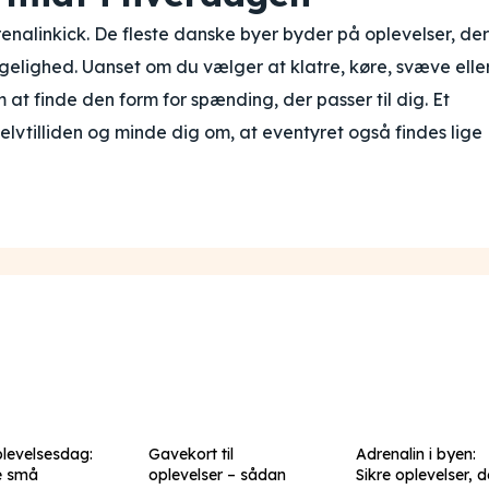
renalinkick. De fleste danske byer byder på oplevelser, der
elighed. Uanset om du vælger at klatre, køre, svæve elle
 at finde den form for spænding, der passer til dig. Et
selvtilliden og minde dig om, at eventyret også findes lige
plevelsesdag:
Gavekort til
Adrenalin i byen:
e små
oplevelser – sådan
Sikre oplevelser, d