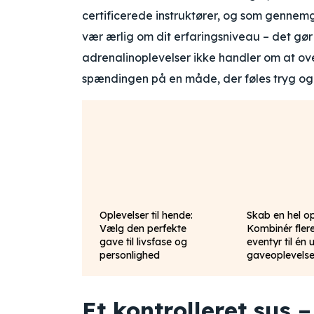
certificerede instruktører, og som gennemgå
vær ærlig om dit erfaringsniveau – det gø
adrenalinoplevelser ikke handler om at ov
spændingen på en måde, der føles tryg og 
Oplevelser til hende:
Skab en hel o
Vælg den perfekte
Kombinér fler
gave til livsfase og
eventyr til én 
personlighed
gaveoplevels
Et kontrolleret sus 