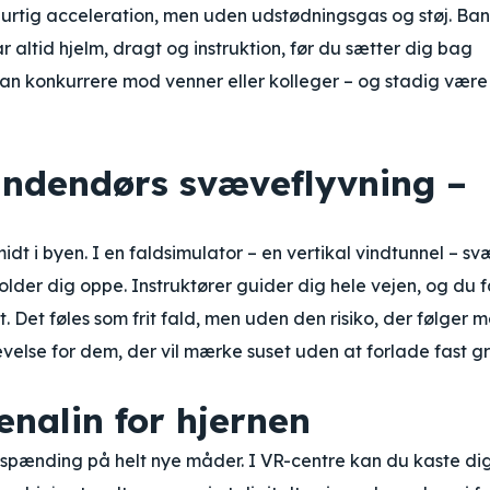
hurtig acceleration, men uden udstødningsgas og støj. Ba
r altid hjelm, dragt og instruktion, før du sætter dig bag
 kan konkurrere mod venner eller kolleger – og stadig være 
indendørs svæveflyvning –
dt i byen. I en faldsimulator – en vertikal vindtunnel – s
holder dig oppe. Instruktører guider dig hele vejen, og du f
t. Det føles som frit fald, men uden den risiko, der følger 
evelse for dem, der vil mærke suset uden at forlade fast g
renalin for hjernen
e spænding på helt nye måder. I VR-centre kan du kaste di