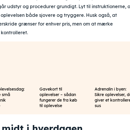
r udstyr og procedurer grundigt. Lyt til instruktionerne, 
r oplevelsen både sjovere og tryggere. Husk også, at
erskride grænser for enhver pris, men om at mærke
kontrolleret.
plevelsesdag:
Gavekort til
Adrenalin i byen:
e små
oplevelser – sådan
Sikre oplevelser, d
unik
fungerer de fra køb
giver et kontroller
e
til oplevelse
sus
– midt i hverdagen