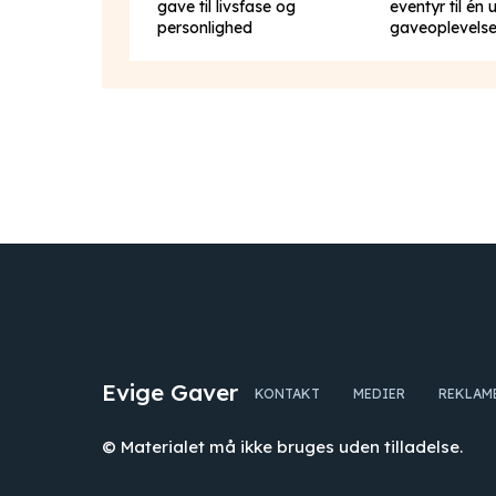
gave til livsfase og
eventyr til én 
personlighed
gaveoplevels
Evige Gaver
KONTAKT
MEDIER
REKLAM
© Materialet må ikke bruges uden tilladelse.