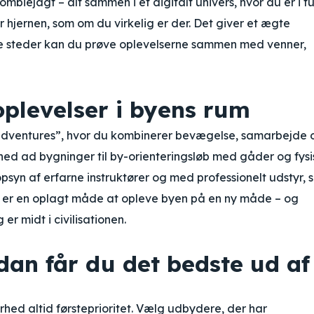
zombiejagt – alt sammen i et digitalt univers, hvor du er i f
er hjernen, som om du virkelig er der. Det giver et ægte
nge steder kan du prøve oplevelserne sammen med venner,
plevelser i byens rum
 adventures”, hvor du kombinerer bevægelse, samarbejde 
ned ad bygninger til by-orienteringsløb med gåder og fys
psyn af erfarne instruktører og med professionelt udstyr, 
t er en oplagt måde at opleve byen på en ny måde – og
 midt i civilisationen.
dan får du det bedste ud af
erhed altid førsteprioritet. Vælg udbydere, der har