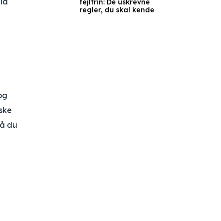
uld
fejltrin: De uskrevne
regler, du skal kende
og
iske
så du