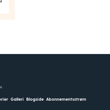
et
EN
orier
Galleri
Blogside
Abonnementsstrøm