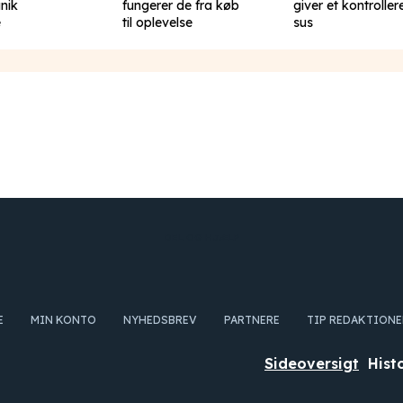
unik
fungerer de fra køb
giver et kontroller
e
til oplevelse
sus
DEL OG HJÆLP
E
MIN KONTO
NYHEDSBREV
PARTNERE
TIP REDAKTION
Sideoversigt
Hist