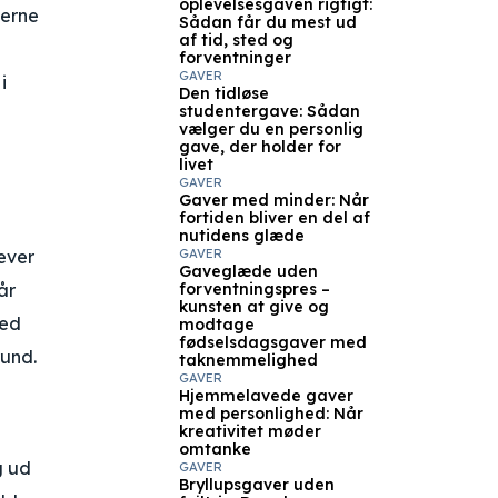
oplevelsesgaven rigtigt:
nerne
Sådan får du mest ud
af tid, sted og
forventninger
GAVER
i
Den tidløse
studentergave: Sådan
vælger du en personlig
gave, der holder for
livet
GAVER
Gaver med minder: Når
fortiden bliver en del af
nutidens glæde
væver
GAVER
Gaveglæde uden
år
forventningspres –
kunsten at give og
med
modtage
fødselsdagsgaver med
rund.
taknemmelighed
GAVER
Hjemmelavede gaver
med personlighed: Når
kreativitet møder
omtanke
g ud
GAVER
Bryllupsgaver uden