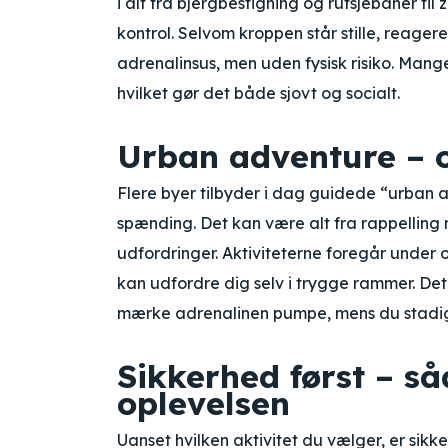
i alt fra bjergbestigning og rutsjebaner til 
kontrol. Selvom kroppen står stille, reager
adrenalinsus, men uden fysisk risiko. Ma
hvilket gør det både sjovt og socialt.
Urban adventure – o
Flere byer tilbyder i dag guidede “urban
spænding. Det kan være alt fra rappelling 
udfordringer. Aktiviteterne foregår under o
kan udfordre dig selv i trygge rammer. De
mærke adrenalinen pumpe, mens du stadig er
Sikkerhed først – så
oplevelsen
Uanset hvilken aktivitet du vælger, er sikk