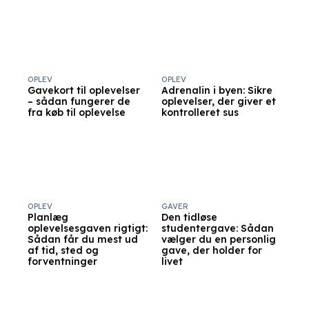
OPLEV
OPLEV
Gavekort til oplevelser
Adrenalin i byen: Sikre
– sådan fungerer de
oplevelser, der giver et
fra køb til oplevelse
kontrolleret sus
OPLEV
GAVER
Planlæg
Den tidløse
oplevelsesgaven rigtigt:
studentergave: Sådan
Sådan får du mest ud
vælger du en personlig
af tid, sted og
gave, der holder for
forventninger
livet