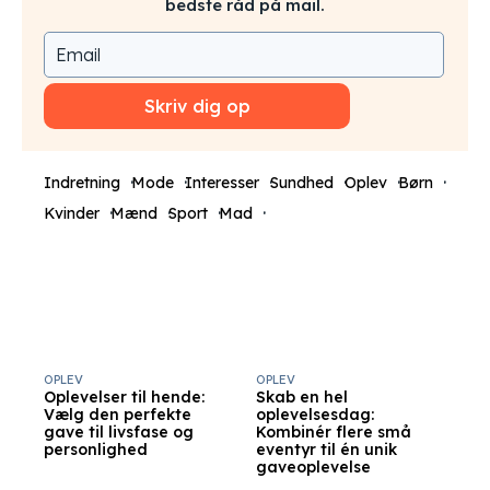
bedste råd på mail.
Skriv dig op
Indretning
Mode
Interesser
Sundhed
Oplev
Børn
Kvinder
Mænd
Sport
Mad
OPLEV
OPLEV
Oplevelser til hende:
Skab en hel
Vælg den perfekte
oplevelsesdag:
gave til livsfase og
Kombinér flere små
personlighed
eventyr til én unik
gaveoplevelse