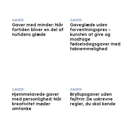
GAVER
GAVER
Gaver med minder: Når
Gaveglæde uden
fortiden bliver en del af
forventningspres –
nutidens glæde
kunsten at give og
modtage
fødselsdagsgaver med
taknemmelighed
GAVER
GAVER
Hjemmelavede gaver
Bryllupsgaver uden
med personlighed: Når
fejltrin: De uskrevne
kreativitet møder
regler, du skal kende
omtanke