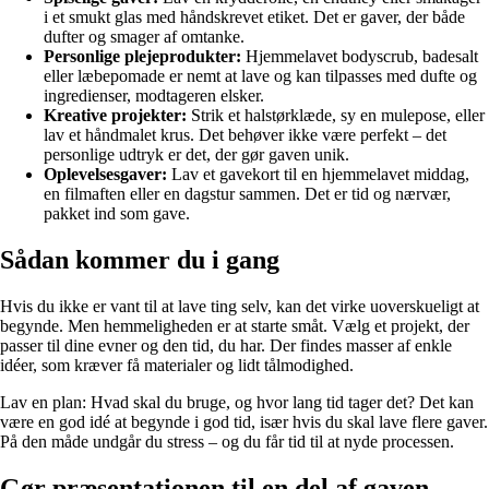
i et smukt glas med håndskrevet etiket. Det er gaver, der både
dufter og smager af omtanke.
Personlige plejeprodukter:
Hjemmelavet bodyscrub, badesalt
eller læbepomade er nemt at lave og kan tilpasses med dufte og
ingredienser, modtageren elsker.
Kreative projekter:
Strik et halstørklæde, sy en mulepose, eller
lav et håndmalet krus. Det behøver ikke være perfekt – det
personlige udtryk er det, der gør gaven unik.
Oplevelsesgaver:
Lav et gavekort til en hjemmelavet middag,
en filmaften eller en dagstur sammen. Det er tid og nærvær,
pakket ind som gave.
Sådan kommer du i gang
Hvis du ikke er vant til at lave ting selv, kan det virke uoverskueligt at
begynde. Men hemmeligheden er at starte småt. Vælg et projekt, der
passer til dine evner og den tid, du har. Der findes masser af enkle
idéer, som kræver få materialer og lidt tålmodighed.
Lav en plan: Hvad skal du bruge, og hvor lang tid tager det? Det kan
være en god idé at begynde i god tid, især hvis du skal lave flere gaver.
På den måde undgår du stress – og du får tid til at nyde processen.
Gør præsentationen til en del af gaven