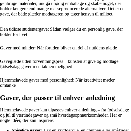
genbruge materialer, undgå unødig emballage og skabe noget, der
holder længere end mange masseproducerede alternativer. Det er en
gave, der både glæder modtageren og tager hensyn til miljøet.
Den tidløse studentergave: Sådan vælger du en personlig gave, der
holder for livet
Gaver med minder: Når fortiden bliver en del af nutidens glæde
Gaveglæde uden forventningspres – kunsten at give og modtage
fødselsdagsgaver med taknemmelighed
Hjemmelavede gaver med personlighed: Når kreativitet møder
omtanke
Gaver, der passer til enhver anledning
Hjemmelavede gaver kan tilpasses enhver anledning – fra fødselsdage
og jul til værtindegaver og små hverdagsopmærksomheder. Her er
nogle idéer, der kan inspirere:
Spiselige gaver:
Lav en krydderolie, en chutney eller småkager