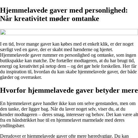
Hjemmelavede gaver med personlighed:
Når kreativitet møder omtanke
I en tid, hvor mange gaver kan købes med et enkelt klik, er der noget
særligt ved en gave, der er skabt med hænderne og hjertet.
Hjemmelavede gaver rummer en personlighed og omtanke, som ingen
butikspakke kan matche. De fortæller modtageren, at du har brugt tid,
energi og kreativitet på netop dem – og det gør hele forskellen. Her får
du inspiration til, hvordan du kan skabe hjemmelavede gaver, der både
glæder og overrasker.
Hvorfor hjemmelavede gaver betyder mere
En hjemmelavet gave handler ikke kun om selve genstanden, men om
den tanke, der ligger bag. Når du laver noget selv, viser du, at du
kender modtageren – deres smag, interesser og behov. Det kan være alt
fra en håndstrikket hue til en hjemmelavet marmelade med deres
yndlingsbær.
Derudover er hjemmelavede gaver ofte mere bæredygtige. Du kan