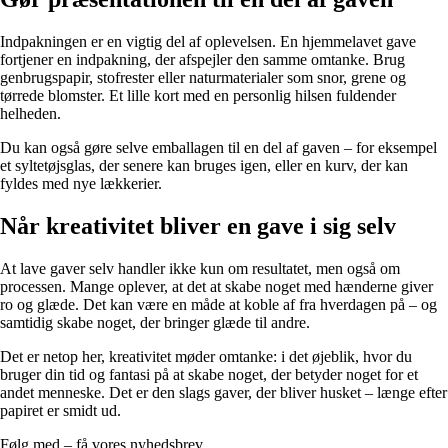
Indpakningen er en vigtig del af oplevelsen. En hjemmelavet gave
fortjener en indpakning, der afspejler den samme omtanke. Brug
genbrugspapir, stofrester eller naturmaterialer som snor, grene og
tørrede blomster. Et lille kort med en personlig hilsen fuldender
helheden.
Du kan også gøre selve emballagen til en del af gaven – for eksempel
et syltetøjsglas, der senere kan bruges igen, eller en kurv, der kan
fyldes med nye lækkerier.
Når kreativitet bliver en gave i sig selv
At lave gaver selv handler ikke kun om resultatet, men også om
processen. Mange oplever, at det at skabe noget med hænderne giver
ro og glæde. Det kan være en måde at koble af fra hverdagen på – og
samtidig skabe noget, der bringer glæde til andre.
Det er netop her, kreativitet møder omtanke: i det øjeblik, hvor du
bruger din tid og fantasi på at skabe noget, der betyder noget for et
andet menneske. Det er den slags gaver, der bliver husket – længe efter
papiret er smidt ud.
Følg med – få vores nyhedsbrev