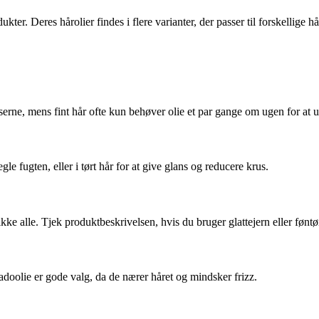
er. Deres hårolier findes i flere varianter, der passer til forskellige h
erne, mens fint hår ofte kun behøver olie et par gange om ugen for at u
gle fugten, eller i tørt hår for at give glans og reducere krus.
e alle. Tjek produktbeskrivelsen, hvis du bruger glattejern eller føntør
kadoolie er gode valg, da de nærer håret og mindsker frizz.