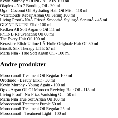
Kevin Murphy YOUNG.AGAIN 100 ml
Olaplex - No 7 Bonding Oil - 30 ml
Ogx - Coconut Oil Hydrating Hair Oil Mist - 118 ml
Waterclouds Repair Argan Oil Serum 100 ml
Living Proof - NoÂ FrizzÂ SmoothÂ StylingÂ SerumÂ - 45 ml
GLYNT NUTRI Elixir 100 ml
Redken All Soft Argan-6 Oil 111 ml
Philip B Rejuvenating Oil 60 ml
The Every Hair Oil 100 ml
Kerastase Elixir Ultime LÂ´Huile Originale Hair Oil 30 ml
Biosilk Silk Therapy LITE 67 ml
Maria Nila - True Soft Argan Oil - 100 ml
Andre produkter
Moroccanoil Treatment Oil Regular 100 ml
Orofluido - Beauty Elixir - 30 ml
Kevin Murphy - Young Again - 100 ml
Ogx - Argan Oil Of Morocco Reviving Hair Oil - 118 ml
Living Proof - No Frizz Vanishing Oil - 50 ml
Maria Nila True Soft Argan Oil 100 ml
Moroccanoil Treatment Purple 50 ml
Moroccanoil Treatment Oil Regular 25 ml
Moroccanoil - Treatment Light - 100 ml