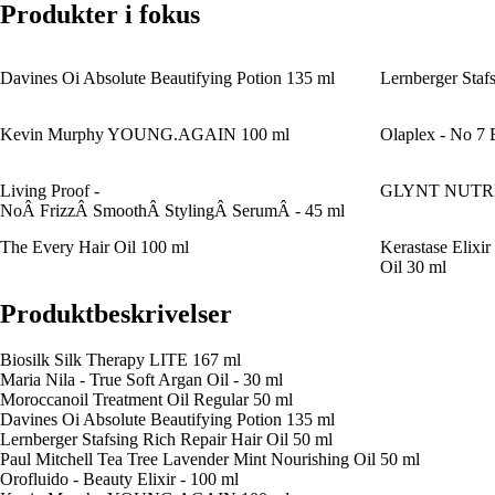
Produkter i fokus
Davines Oi Absolute Beautifying Potion 135 ml
Lernberger Staf
Kevin Murphy YOUNG.AGAIN 100 ml
Olaplex - No 7 
Living Proof -
GLYNT NUTRI E
NoÂ FrizzÂ SmoothÂ StylingÂ SerumÂ - 45 ml
The Every Hair Oil 100 ml
Kerastase Elixi
Oil 30 ml
Produktbeskrivelser
Biosilk Silk Therapy LITE 167 ml
Maria Nila - True Soft Argan Oil - 30 ml
Moroccanoil Treatment Oil Regular 50 ml
Davines Oi Absolute Beautifying Potion 135 ml
Lernberger Stafsing Rich Repair Hair Oil 50 ml
Paul Mitchell Tea Tree Lavender Mint Nourishing Oil 50 ml
Orofluido - Beauty Elixir - 100 ml