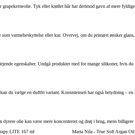
ler grapekerneolie. Tyk eller krøllet hår har derimod gavn af mere fyldig
 som varmebeskyttelse eller kur. Overvej, om du primært ønsker glans, f
lejende egenskaber. Undgå produkter med for mange silikoner, hvis du ø
e, kan du vælge en duftfri variant. Konsistensen har også betydning – en 
n dyrere olie kan være mere koncentreret og drøj i brug, mens billigere 
erapy LITE 167 ml
Maria Nila - True Soft Argan Oil