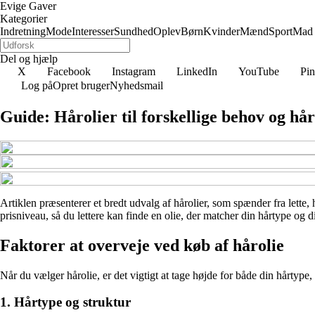
Evige Gaver
Kategorier
Indretning
Mode
Interesser
Sundhed
Oplev
Børn
Kvinder
Mænd
Sport
Mad
Del og hjælp
X
Facebook
Instagram
LinkedIn
YouTube
Pin
Log på
Opret bruger
Nyhedsmail
Guide: Hårolier til forskellige behov og hå
Artiklen præsenterer et bredt udvalg af hårolier, som spænder fra lette,
prisniveau, så du lettere kan finde en olie, der matcher din hårtype og 
Faktorer at overveje ved køb af hårolie
Når du vælger hårolie, er det vigtigt at tage højde for både din hårtype,
1. Hårtype og struktur