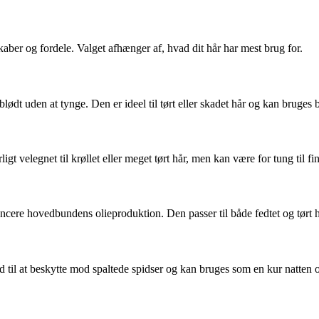
aber og fordele. Valget afhænger af, hvad dit hår har mest brug for.
ødt uden at tynge. Den er ideel til tørt eller skadet hår og kan bruges bå
ligt velegnet til krøllet eller meget tørt hår, men kan være for tung til f
ancere hovedbundens olieproduktion. Den passer til både fedtet og tørt h
d til at beskytte mod spaltede spidser og kan bruges som en kur natten o