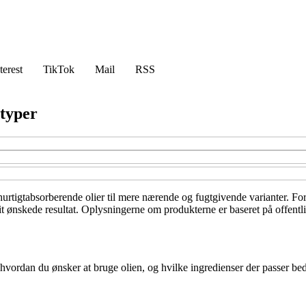
terest
TikTok
Mail
RSS
rtyper
 hurtigtabsorberende olier til mere nærende og fugtgivende varianter. Fo
dit ønskede resultat. Oplysningerne om produkterne er baseret på offentl
 hvordan du ønsker at bruge olien, og hvilke ingredienser der passer beds