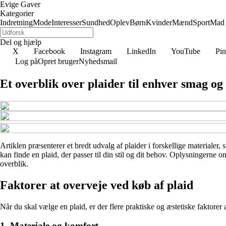
Evige Gaver
Kategorier
Indretning
Mode
Interesser
Sundhed
Oplev
Børn
Kvinder
Mænd
Sport
Mad
Del og hjælp
X
Facebook
Instagram
LinkedIn
YouTube
Pin
Log på
Opret bruger
Nyhedsmail
Et overblik over plaider til enhver smag og
Artiklen præsenterer et bredt udvalg af plaider i forskellige materialer,
kan finde en plaid, der passer til din stil og dit behov. Oplysningerne 
overblik.
Faktorer at overveje ved køb af plaid
Når du skal vælge en plaid, er der flere praktiske og æstetiske faktorer 
1. Materiale og komfort