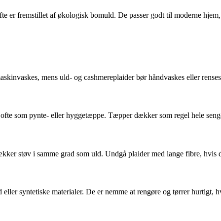
ofte er fremstillet af økologisk bomuld. De passer godt til moderne hje
skinvaskes, mens uld- og cashmereplaider bør håndvaskes eller renses. 
s ofte som pynte- eller hyggetæppe. Tæpper dækker som regel hele senge
ækker støv i samme grad som uld. Undgå plaider med lange fibre, hvis du 
eller syntetiske materialer. De er nemme at rengøre og tørrer hurtigt, hvi