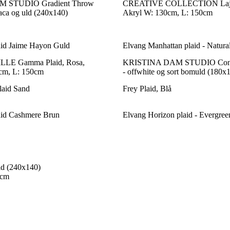
 STUDIO Gradient Throw
CREATIVE COLLECTION Laj Pl
paca og uld (240x140)
Akryl W: 130cm, L: 150cm
aid Jaime Hayon Guld
Elvang Manhattan plaid - Natura
E Gamma Plaid, Rosa,
KRISTINA DAM STUDIO Conte
cm, L: 150cm
- offwhite og sort bomuld (180x
laid Sand
Frey Plaid, Blå
aid Cashmere Brun
Elvang Horizon plaid - Evergree
d (240x140)
0cm