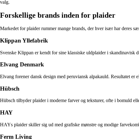
valg.
Forskellige brands inden for plaider
Markedet for plaider rummer mange brands, der hver især har deres særl
Klippan Yllefabrik
Svenske Klippan er kendt for sine klassiske uldplaider i skandinavisk
Elvang Denmark
Elvang forener dansk design med peruviansk alpakauld. Resultatet er el
Hübsch
Hübsch tilbyder plaider i moderne farver og teksturer, ofte i bomuld el
HAY
HAYs plaider skiller sig ud med grafiske mønstre og modige farvekombina
Ferm Living