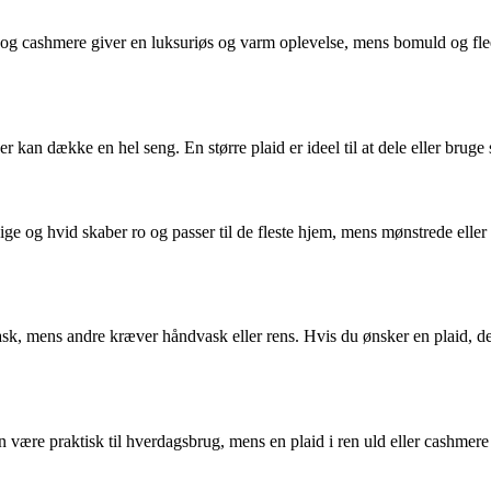
d og cashmere giver en luksuriøs og varm oplevelse, mens bomuld og fle
 der kan dække en hel seng. En større plaid er ideel til at dele eller br
beige og hvid skaber ro og passer til de fleste hjem, mens mønstrede eller
sk, mens andre kræver håndvask eller rens. Hvis du ønsker en plaid, der
 være praktisk til hverdagsbrug, mens en plaid i ren uld eller cashmere