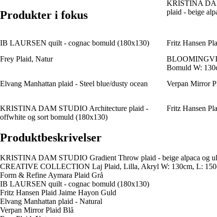
KRISTINA DAM
plaid - beige al
Produkter i fokus
IB LAURSEN quilt - cognac bomuld (180x130)
Fritz Hansen Pl
Frey Plaid, Natur
BLOOMINGVILL
Bomuld W: 130
Elvang Manhattan plaid - Steel blue/dusty ocean
Verpan Mirror P
KRISTINA DAM STUDIO Architecture plaid -
Fritz Hansen Pl
offwhite og sort bomuld (180x130)
Produktbeskrivelser
KRISTINA DAM STUDIO Gradient Throw plaid - beige alpaca og ul
CREATIVE COLLECTION Laj Plaid, Lilla, Akryl W: 130cm, L: 15
Form & Refine Aymara Plaid Grå
IB LAURSEN quilt - cognac bomuld (180x130)
Fritz Hansen Plaid Jaime Hayon Guld
Elvang Manhattan plaid - Natural
Verpan Mirror Plaid Blå